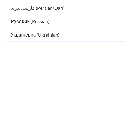
Hướng dẫn nhập cư
فارسی/دری (Persian/Dari)
Tìm kiếm việc đào tạo nghề cho người nhập cư và cải th
Русский (Russian)
Українська (Ukrainian)
Tiếng Việt (Vietnamese)
Other pages in:
한국어 (Korean)
Ikinyarwanda (Kinyarwanda)
Tìm kiếm việc đào tạo nghề cho người nhập cư
và cải thiện kỹ năng làm việc
Kiswahili (Swahili)
Bỏ việc
አማርኛ (Amharic)
پښتو (Pashto)