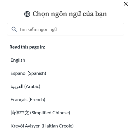
Chọn ngôn ngữ của bạn
Read this page in:
Cách khai thuế thu nhập cho người nhập cư
mới
English
Hướng dẫn nhập cư
Español (Spanish)
العربية (Arabic)
Français (French)
简体中文 (Simplified Chinese)
Kreyòl Ayisyen (Haitian Creole)