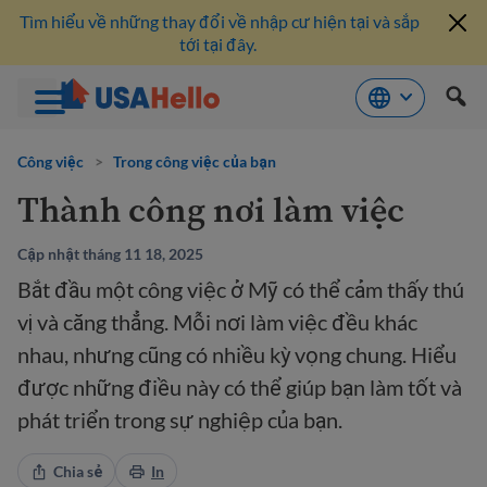
Tìm hiểu về những thay đổi về nhập cư hiện tại và sắp
tới tại đây.
Bỏ
qua
Công việc
>
Trong công việc của bạn
nội
Thành công nơi làm việc
dung
Cập nhật tháng 11 18, 2025
Bắt đầu một công việc ở Mỹ có thể cảm thấy thú
vị và căng thẳng. Mỗi nơi làm việc đều khác
nhau, nhưng cũng có nhiều kỳ vọng chung. Hiểu
được những điều này có thể giúp bạn làm tốt và
phát triển trong sự nghiệp của bạn.
Chia sẻ
In