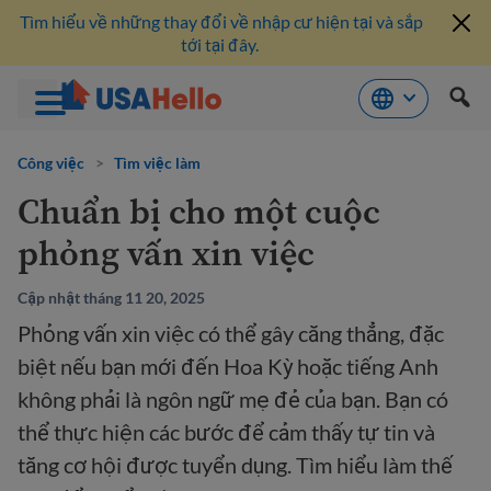
Tìm hiểu về những thay đổi về nhập cư hiện tại và sắp
tới tại đây.
Bỏ
qua
Công việc
>
Tìm việc làm
nội
Chuẩn bị cho một cuộc
dung
phỏng vấn xin việc
Cập nhật tháng 11 20, 2025
Phỏng vấn xin việc có thể gây căng thẳng, đặc
biệt nếu bạn mới đến Hoa Kỳ hoặc tiếng Anh
không phải là ngôn ngữ mẹ đẻ của bạn. Bạn có
thể thực hiện các bước để cảm thấy tự tin và
tăng cơ hội được tuyển dụng. Tìm hiểu làm thế