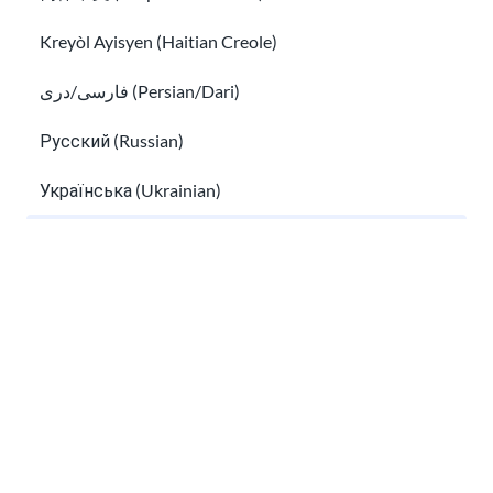
Kreyòl Ayisyen (Haitian Creole)
فارسی/دری (Persian/Dari)
Русский (Russian)
Thành công nơi làm việc
EAD là gì? Hướng dẫn về Giấy phép làm việc tại Hoa Kỳ
Українська (Ukrainian)
Tiếng Việt (Vietnamese)
Other pages in:
한국어 (Korean)
Ikinyarwanda (Kinyarwanda)
Kiswahili (Swahili)
EAD là gì? Hướng dẫn về Giấy phép làm việc
አማርኛ (Amharic)