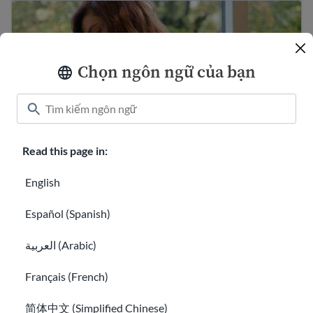
Mẹo và ví dụ về thư xin việc của Hoa Kỳ
Chọn ngôn ngữ của bạn
Read this page in:
English
Mẹo và ví dụ về thư xin việc của Hoa Kỳ
Español (Spanish)
Thành công nơi làm việc
العربية (Arabic)
Français (French)
简体中文 (Simplified Chinese)