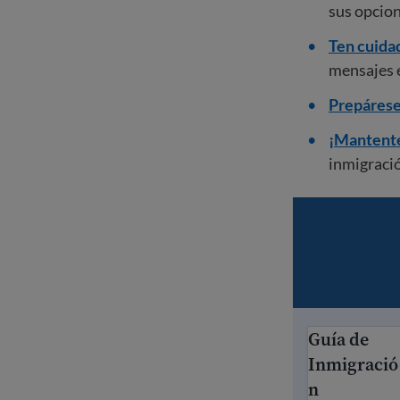
sus opcion
Ten cuidad
mensajes e
Prepárese
¡Mantente
inmigraci
Guía de
Guía de Inmi
Inmigració
n