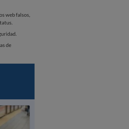
ios web falsos,
tatus.
guridad.
cas de