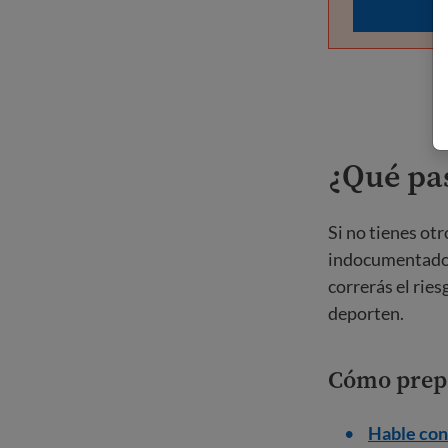
¿Qué pa
Si no tienes ot
indocumentado y
correrás el rie
deporten.
Cómo prep
Hable con