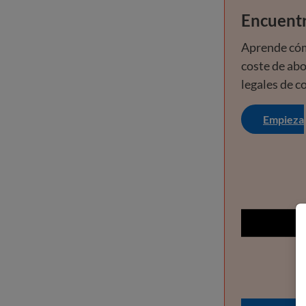
Encuentr
Aprende cóm
coste de ab
legales de c
Empieza