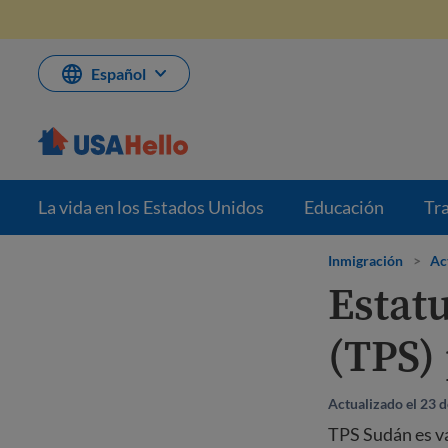
Saltar
al
contenido
Español
La vida en los Estados Unidos
Educación
Tr
Inmigración
>
Ac
Estat
(TPS)
Actualizado el 23 d
TPS Sudán es vá