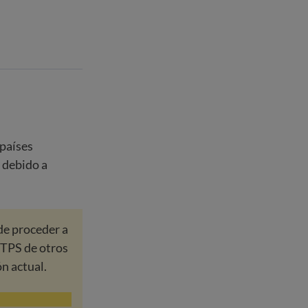
 países
a debido a
de proceder a
l TPS de otros
ón actual.