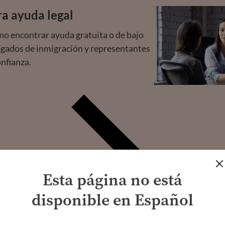
a ayuda legal
o encontrar ayuda gratuita o de bajo
ogados de inmigración y representantes
onfianza.
Esta página no está
disponible en Español