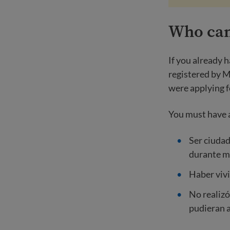
Who can
If you already 
registered by M
were applying f
You must have 
Ser ciuda
durante mu
Haber vivi
No realizó
pudieran a