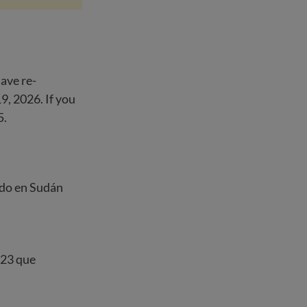
ave re-
9, 2026. If you
5.
ido en Sudán
023 que