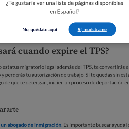
¿Te gustaría ver una lista de páginas disponibles
en Español?
No, quédate aquí
Sí, muéstrame
sará cuando expire el TPS?
ro estatus migratorio legal además del TPS, te convertirás 
 perderás tu autorización de trabajo. Si te quedas sin esta
sgo de que te detengan, inicien un proceso de deportación en
ararte
 un abogado de inmigración.
Es importante buscar ayuda l