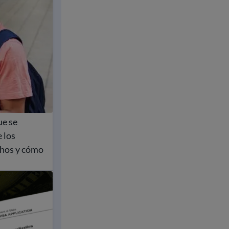
ue se
 los
chos y cómo