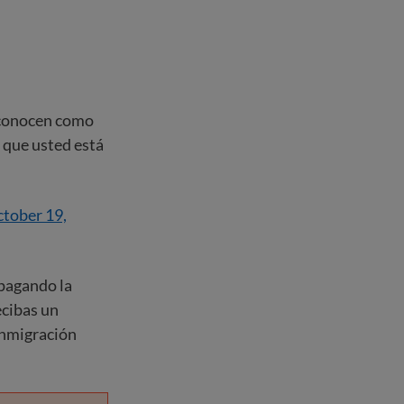
e conocen como
que usted está
tober 19,
pagando la
ecibas un
inmigración