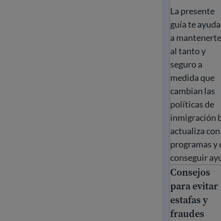
La presente
guía te ayuda
a mantenert
al tanto y
seguro a
medida que
cambian las
políticas de
inmigración 
actualiza con
programas y c
conseguir ay
Consejos
Consejos para
para evitar
estafas y
fraudes