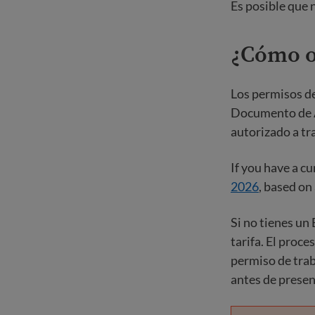
Es posible que n
¿Cómo o
Los permisos de
Documento de A
autorizado a tr
If you have a c
2026
, based on 
Si no tienes un
tarifa. El proc
permiso de trab
antes de present