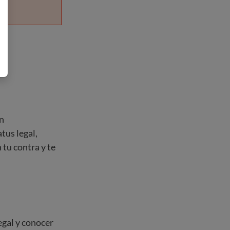
en
tus legal,
 tu contra y te
egal y conocer