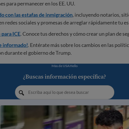
es para permanecer en los EE. UU.
o con las estafas de inmigración
, incluyendo notarios, sit
n redes sociales y promesas de arreglar rápidamente tu es
 para ICE
. Conoce tus derechos y cómo crear un plan de se
 informado!
. Entérate más sobre los cambios en las políti
ón durante el gobierno de Trump.
Más de USAHello
¿Buscas información específica?
gración