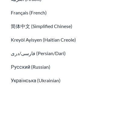
Français (French)
简体中文 (Simplified Chinese)
Kreyòl Ayisyen (Haitian Creole)
فارسی/دری (Persian/Dari)
Una guía para tu cita biométrica de USCIS
Русский (Russian)
Encuentra ayuda gratuita para traducir en EE. UU.
Українська (Ukrainian)
Tiếng Việt (Vietnamese)
Other pages in:
한국어 (Korean)
Ikinyarwanda (Kinyarwanda)