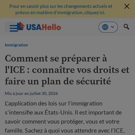
Pour en savoir plus sur les changements actuels et
prévus en matière d'immigration, cliquez ici.
Aller
au
Immigration
contenu
Comment se préparer à
l'ICE : connaître vos droits et
faire un plan de sécurité
Mis à jour en juillet 30, 2026
L'application des lois sur l'immigration
s'intensifie aux États-Unis. Il est important de
savoir comment vous protéger, vous et votre
famille. Sachez à quoi vous attendre avec l'ICE,