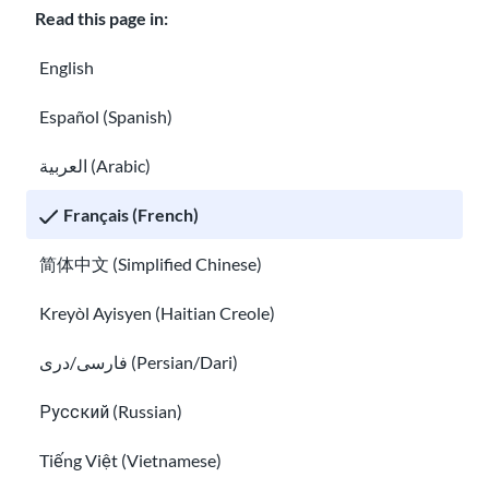
Read this page in:
Téléchargez l'
application Ready Now
pour créer
English
votre plan d'urgence personnel.
Español (Spanish)
العربية (Arabic)
2. Prépare et protège tes documents
Français (French)
Faites des copies et conservez-les dans un
简体中文 (Simplified Chinese)
endroit sûr
connu de votre contact de confiance.
Kreyòl Ayisyen (Haitian Creole)
Cela concerne les certificats de naissance, les
passeports et les dossiers d'immigration.
فارسی/دری (Persian/Dari)
Toujours
porter des documents importants
:
Русский (Russian)
Une preuve de votre statut d'immigrant,
Tiếng Việt (Vietnamese)
comme une carte verte, un I-94, un visa, un