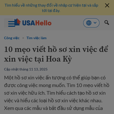
Tìm hiểu về những thay đổi về nhập cư hiện tại và sắp
tới tại đây.
Bỏ
qua
Công việc
>
Tìm việc làm
nội
10 mẹo viết hồ sơ xin việc để
dung
xin việc tại Hoa Kỳ
Cập nhật tháng 11 13, 2025
Một hồ sơ xin việc ấn tượng có thể giúp bạn có
được công việc mong muốn. Tìm 10 mẹo viết hồ
sơ xin việc hữu ích. Tìm hiểu cách tạo hồ sơ xin
việc và hiểu các loại hồ sơ xin việc khác nhau.
Xem qua các mẫu và bắt đầu sử dụng mẫu của