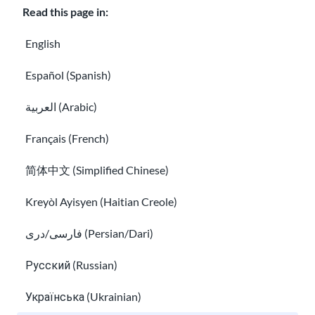
Read this page in:
English
Español (Spanish)
Chuẩn bị cho một cuộc phỏng vấn xin việc
العربية (Arabic)
EAD là gì? Hướng dẫn về Giấy phép làm việc tại Hoa Kỳ
Français (French)
简体中文 (Simplified Chinese)
Kreyòl Ayisyen (Haitian Creole)
فارسی/دری (Persian/Dari)
Русский (Russian)
Українська (Ukrainian)