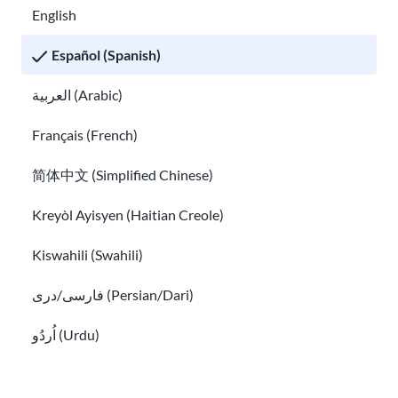
English
Español (Spanish)
العربية (Arabic)
Qué hacer si alguien te amenaza
Français (French)
Cómo encontrar un abogado de inmigración gratuito y ay
简体中文 (Simplified Chinese)
Kreyòl Ayisyen (Haitian Creole)
Kiswahili (Swahili)
فارسی/دری (Persian/Dari)
اُردُو (Urdu)
Русский (Russian)