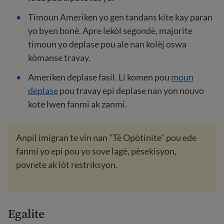
Timoun Ameriken yo gen tandans kite kay paran
yo byen bonè. Apre lekòl segondè, majorite
timoun yo deplase pou ale nan kolèj oswa
kòmanse travay.
Ameriken deplase fasil. Li komen pou
moun
deplase
pou travay epi deplase nan yon nouvo
kote lwen fanmi ak zanmi.
Anpil imigran te vin nan "Tè Opòtinite" pou ede
fanmi yo epi pou yo sove lagè, pèsekisyon,
povrete ak lòt restriksyon.
Egalite