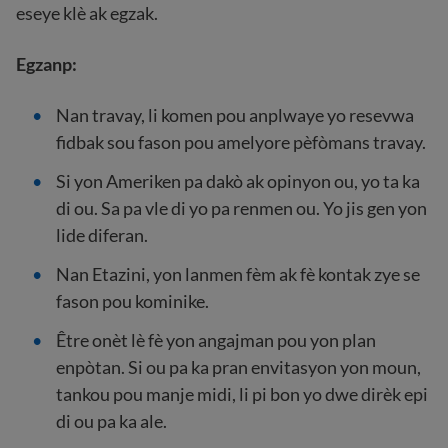
eseye klè ak egzak.
Egzanp:
Nan travay, li komen pou anplwaye yo resevwa
fidbak sou fason pou amelyore pèfòmans travay.
Si yon Ameriken pa dakò ak opinyon ou, yo ta ka
di ou. Sa pa vle di yo pa renmen ou. Yo jis gen yon
lide diferan.
Nan Etazini, yon lanmen fèm ak fè kontak zye se
fason pou kominike.
Être onèt lè fè yon angajman pou yon plan
enpòtan. Si ou pa ka pran envitasyon yon moun,
tankou pou manje midi, li pi bon yo dwe dirèk epi
di ou pa ka ale.