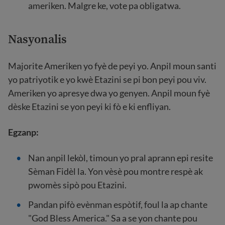
ameriken. Malgre ke, vote pa obligatwa.
Nasyonalis
Majorite Ameriken yo fyè de peyi yo. Anpil moun santi
yo patriyotik e yo kwè Etazini se pi bon peyi pou viv.
Ameriken yo apresye dwa yo genyen. Anpil moun fyè
dèske Etazini se yon peyi ki fò e ki enfliyan.
Egzanp:
Nan anpil lekòl, timoun yo pral aprann epi resite
Sèman Fidèl la. Yon vèsè pou montre respè ak
pwomès sipò pou Etazini.
Pandan pifò evènman espòtif, foul la ap chante
"God Bless America." Sa a se yon chante pou