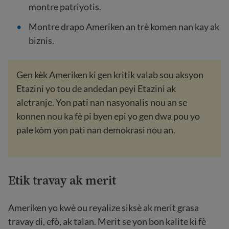
montre patriyotis.
Montre drapo Ameriken an trè komen nan kay ak
biznis.
Gen kèk Ameriken ki gen kritik valab sou aksyon
Etazini yo tou de andedan peyi Etazini ak
aletranje. Yon pati nan nasyonalis nou an se
konnen nou ka fè pi byen epi yo gen dwa pou yo
pale kòm yon pati nan demokrasi nou an.
Etik travay ak merit
Ameriken yo kwè ou reyalize siksè ak merit grasa
travay di, efò, ak talan. Merit se yon bon kalite ki fè