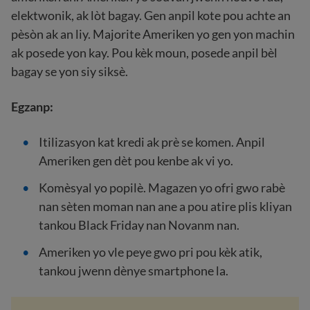
elektwonik, ak lòt bagay. Gen anpil kote pou achte an
pèsòn ak an liy. Majorite Ameriken yo gen yon machin
ak posede yon kay. Pou kèk moun, posede anpil bèl
bagay se yon siy siksè.
Egzanp:
Itilizasyon kat kredi ak prè se komen. Anpil
Ameriken gen dèt pou kenbe ak vi yo.
Komèsyal yo popilè. Magazen yo ofri gwo rabè
nan sèten moman nan ane a pou atire plis kliyan
tankou Black Friday nan Novanm nan.
Ameriken yo vle peye gwo pri pou kèk atik,
tankou jwenn dènye smartphone la.