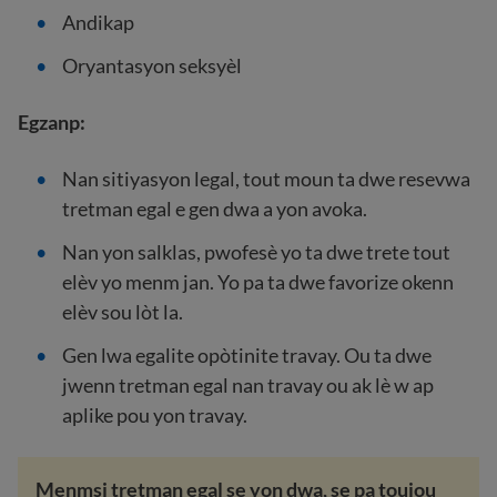
Andikap
Oryantasyon seksyèl
Egzanp:
Nan sitiyasyon legal, tout moun ta dwe resevwa
tretman egal e gen dwa a yon avoka.
Nan yon salklas, pwofesè yo ta dwe trete tout
elèv yo menm jan. Yo pa ta dwe favorize okenn
elèv sou lòt la.
Gen lwa egalite opòtinite travay. Ou ta dwe
jwenn tretman egal nan travay ou ak lè w ap
aplike pou yon travay.
Menmsi tretman egal se yon dwa, se pa toujou