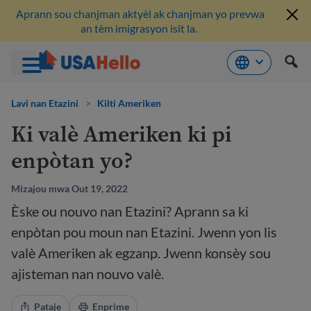
Aprann sou chanjman aktyèl ak chanjman yo prevwa
an tèm imigrasyon isit la.
Ale
nan
Lavi nan Etazini
>
Kilti Ameriken
kontni
Ki valè Ameriken ki pi
enpòtan yo?
Mizajou mwa Out 19, 2022
Èske ou nouvo nan Etazini? Aprann sa ki
enpòtan pou moun nan Etazini. Jwenn yon lis
valè Ameriken ak egzanp. Jwenn konsèy sou
ajisteman nan nouvo valè.
Pataje
Enprime