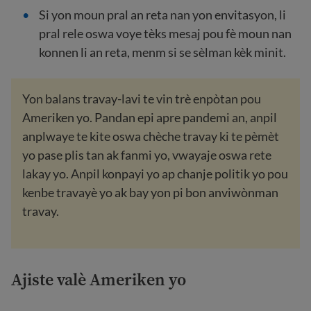
Si yon moun pral an reta nan yon envitasyon, li
pral rele oswa voye tèks mesaj pou fè moun nan
konnen li an reta, menm si se sèlman kèk minit.
Yon balans travay-lavi te vin trè enpòtan pou
Ameriken yo. Pandan epi apre pandemi an, anpil
anplwaye te kite oswa chèche travay ki te pèmèt
yo pase plis tan ak fanmi yo, vwayaje oswa rete
lakay yo. Anpil konpayi yo ap chanje politik yo pou
kenbe travayè yo ak bay yon pi bon anviwònman
travay.
Ajiste valè Ameriken yo