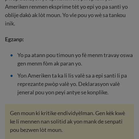
Ameriken renmen eksprime tèt yo epi yo pa santi yo
oblije dakò ak lòt moun. Yo vle pou yo wè sa tankou
inik.
Egzanp:
Yo pa atann pou timoun yo fè menm travay oswa
gen menm fòm ak paran yo.
Yon Ameriken ta ka li lis valè sa a epi santi li pa
reprezante pwòp valè yo. Deklarasyon valè
jeneral pou yon peyi antye se konplike.
Gen moun ki kritike endividyèlman. Gen kèk kwè
ke li mennen nan solitid ak yon mank de senpati
pou bezwen lòt moun.