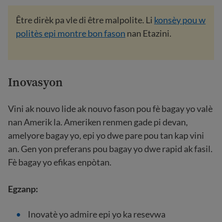
Être dirèk pa vle di être malpolite. Li
konsèy pou w
politès epi montre bon fason
nan Etazini.
Inovasyon
Vini ak nouvo lide ak nouvo fason pou fè bagay yo valè
nan Amerik la. Ameriken renmen gade pi devan,
amelyore bagay yo, epi yo dwe pare pou tan kap vini
an. Gen yon preferans pou bagay yo dwe rapid ak fasil.
Fè bagay yo efikas enpòtan.
Egzanp:
Inovatè yo admire epi yo ka resevwa