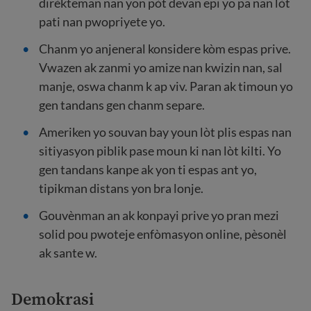
dirèkteman nan yon pòt devan epi yo pa nan lòt
pati nan pwopriyete yo.
Chanm yo anjeneral konsidere kòm espas prive.
Vwazen ak zanmi yo amize nan kwizin nan, sal
manje, oswa chanm k ap viv. Paran ak timoun yo
gen tandans gen chanm separe.
Ameriken yo souvan bay youn lòt plis espas nan
sitiyasyon piblik pase moun ki nan lòt kilti. Yo
gen tandans kanpe ak yon ti espas ant yo,
tipikman distans yon bra lonje.
Gouvènman an ak konpayi prive yo pran mezi
solid pou pwoteje enfòmasyon online, pèsonèl
ak sante w.
Demokrasi