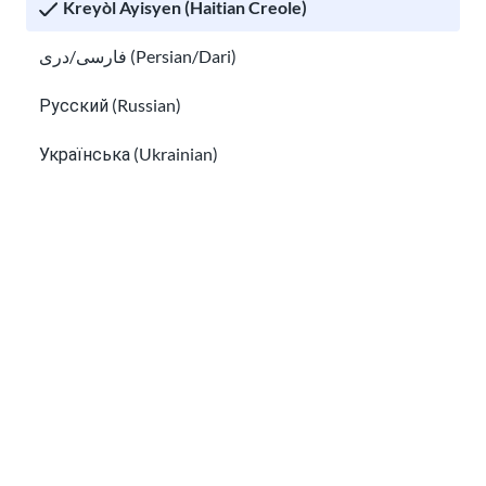
Kreyòl Ayisyen (Haitian Creole)
فارسی/دری (Persian/Dari)
Русский (Russian)
Українська (Ukrainian)
Konprann diferans kiltirèl nan peyi Etazini
Tiếng Việt (Vietnamese)
Konprann divèsite nan peyi Etazini
Other pages in:
한국어 (Korean)
Ikinyarwanda (Kinyarwanda)
Kiswahili (Swahili)
አማርኛ (Amharic)