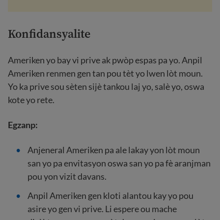
Konfidansyalite
Ameriken yo bay vi prive ak pwòp espas pa yo. Anpil
Ameriken renmen gen tan pou tèt yo lwen lòt moun.
Yo ka prive sou sèten sijè tankou laj yo, salè yo, oswa
kote yo rete.
Egzanp:
Anjeneral Ameriken pa ale lakay yon lòt moun
san yo pa envitasyon oswa san yo pa fè aranjman
pou yon vizit davans.
Anpil Ameriken gen kloti alantou kay yo pou
asire yo gen vi prive. Li espere ou mache