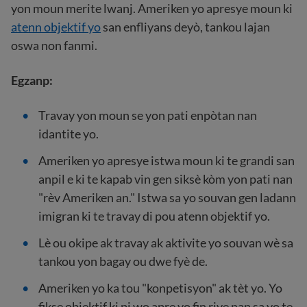
yon moun merite lwanj. Ameriken yo apresye moun ki
atenn objektif yo
san enfliyans deyò, tankou lajan
oswa non fanmi.
Egzanp:
Travay yon moun se yon pati enpòtan nan
idantite yo.
Ameriken yo apresye istwa moun ki te grandi san
anpil e ki te kapab vin gen siksè kòm yon pati nan
"rèv Ameriken an." Istwa sa yo souvan gen ladann
imigran ki te travay di pou atenn objektif yo.
Lè ou okipe ak travay ak aktivite yo souvan wè sa
tankou yon bagay ou dwe fyè de.
Ameriken yo ka tou "konpetisyon" ak tèt yo. Yo
fikse objektif ki pi wo apre yo fin rive nan sa yo te