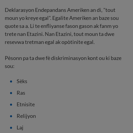
Deklarasyon Endepandans Ameriken an di, "tout
moun yo kreye egal". Egalite Ameriken an baze sou
quote sa a. Li te enfliyanse fason gason ak fanm yo
trete nan Etazini. Nan Etazini, tout moun ta dwe
resevwa tretman egal ak opòtinite egal.
Pèsonn pa ta dwe fè diskriminasyon kont ou ki baze
sou:
Sèks
Ras
Etnisite
Relijyon
Laj