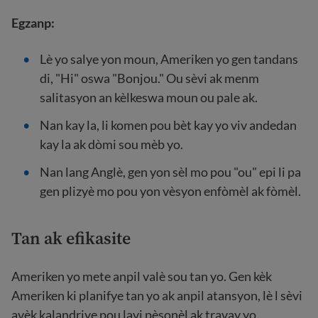
Egzanp:
Lè yo salye yon moun, Ameriken yo gen tandans
di, "Hi" oswa "Bonjou." Ou sèvi ak menm
salitasyon an kèlkeswa moun ou pale ak.
Nan kay la, li komen pou bèt kay yo viv andedan
kay la ak dòmi sou mèb yo.
Nan lang Anglè, gen yon sèl mo pou "ou" epi li pa
gen plizyè mo pou yon vèsyon enfòmèl ak fòmèl.
Tan ak efikasite
Ameriken yo mete anpil valè sou tan yo. Gen kèk
Ameriken ki planifye tan yo ak anpil atansyon, lè l sèvi
avèk kalandriye pou lavi pèsonèl ak travay yo.