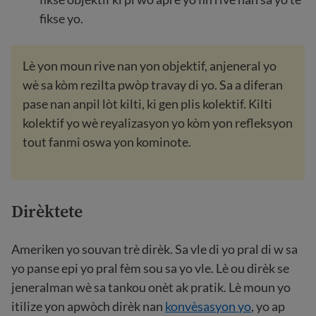
fikse yo.
Lè yon moun rive nan yon objektif, anjeneral yo
wè sa kòm rezilta pwòp travay di yo. Sa a diferan
pase nan anpil lòt kilti, ki gen plis kolektif. Kilti
kolektif yo wè reyalizasyon yo kòm yon refleksyon
tout fanmi oswa yon kominote.
Dirèktete
Ameriken yo souvan trè dirèk. Sa vle di yo pral di w sa
yo panse epi yo pral fèm sou sa yo vle. Lè ou dirèk se
jeneralman wè sa tankou onèt ak pratik. Lè moun yo
itilize yon apwòch dirèk nan
konvèsasyon yo
, yo ap