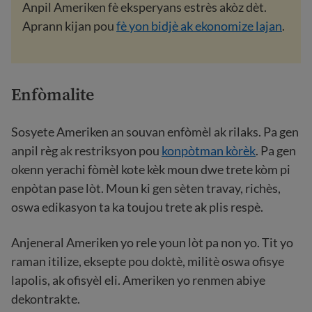
Anpil Ameriken fè eksperyans estrès akòz dèt.
Aprann kijan pou
fè yon bidjè ak ekonomize lajan
.
Enfòmalite
Sosyete Ameriken an souvan enfòmèl ak rilaks. Pa gen
anpil règ ak restriksyon pou
konpòtman kòrèk
. Pa gen
okenn yerachi fòmèl kote kèk moun dwe trete kòm pi
enpòtan pase lòt. Moun ki gen sèten travay, richès,
oswa edikasyon ta ka toujou trete ak plis respè.
Anjeneral Ameriken yo rele youn lòt pa non yo. Tit yo
raman itilize, eksepte pou doktè, militè oswa ofisye
lapolis, ak ofisyèl eli. Ameriken yo renmen abiye
dekontrakte.