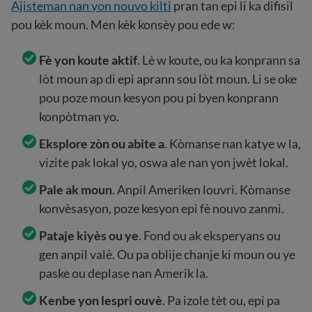
Ajisteman nan yon nouvo kilti
pran tan epi li ka difisil
pou kèk moun. Men kèk konsèy pou ede w:
Fè yon koute aktif
. Lè w koute, ou ka konprann sa
lòt moun ap di epi aprann sou lòt moun. Li se oke
pou poze moun kesyon pou pi byen konprann
konpòtman yo.
Eksplore zòn ou abite a
. Kòmanse nan katye w la,
vizite pak lokal yo, oswa ale nan yon jwèt lokal.
Pale ak moun
. Anpil Ameriken louvri. Kòmanse
konvèsasyon, poze kesyon epi fè nouvo zanmi.
Pataje kiyès ou ye
. Fond ou ak eksperyans ou
gen anpil valè. Ou pa oblije chanje ki moun ou ye
paske ou deplase nan Amerik la.
Kenbe yon lespri ouvè
. Pa izole tèt ou, epi pa