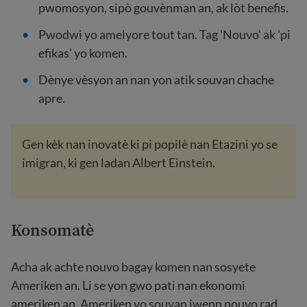
pwomosyon, sipò gouvènman an, ak lòt benefis.
Pwodwi yo amelyore tout tan. Tag 'Nouvo' ak 'pi
efikas' yo komen.
Dènye vèsyon an nan yon atik souvan chache
apre.
Gen kèk nan inovatè ki pi popilè nan Etazini yo se
imigran, ki gen ladan Albert Einstein.
Konsomatè
Acha ak achte nouvo bagay komen nan sosyete
Ameriken an. Li se yon gwo pati nan ekonomi
ameriken an. Ameriken yo souvan jwenn nouvo rad,