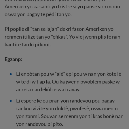
Ameriken yo ka santi yo fristre si yo panse yon moun
oswa yon bagay te pèdi tan yo.
Pi popilè di "tan se lajan" dekri fason Ameriken yo
renmen itilize tan yo "efikas". Yo vle jwenn plis fè nan
kantite tan ki pi kout.
Egzanp:
Li enpòtan pou w “alè” epi pou w nan yon kote lè
w te di w t ap la. Ou ka jwenn pwoblèm paske w
anreta nan lekòl oswa travay.
Li espere ke ou pran yon randevou pou bagay
tankou vizite yon doktè, pwofesè, oswa menm
yon zanmi. Souvan se menm yon ti kras bonè nan
yon randevou pi pito.