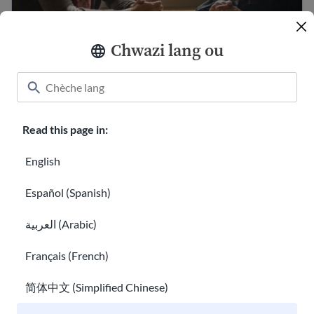
Kominikasyon nan Etazini
Chwazi lang ou
Aprann sou medya sosyal ak sekirite dijital pou imigran 
Read this page in:
English
Español (Spanish)
العربية (Arabic)
Aprann sou medya sosyal ak sekirite dijital
Français (French)
pou imigran yo
Konprann diferans kiltirèl nan peyi Etazini
简体中文 (Simplified Chinese)