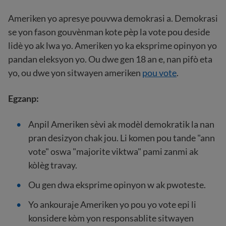
Ameriken yo apresye pouvwa demokrasi a. Demokrasi
se yon fason gouvènman kote pèp la vote pou deside
lidè yo ak lwa yo. Ameriken yo ka eksprime opinyon yo
pandan eleksyon yo. Ou dwe gen 18 an e, nan pifò eta
yo, ou dwe yon sitwayen ameriken
pou vote
.
Egzanp:
Anpil Ameriken sèvi ak modèl demokratik la nan
pran desizyon chak jou. Li komen pou tande "ann
vote" oswa "majorite viktwa" pami zanmi ak
kòlèg travay.
Ou gen dwa eksprime opinyon w ak pwoteste.
Yo ankouraje Ameriken yo pou yo vote epi li
konsidere kòm yon responsablite sitwayen