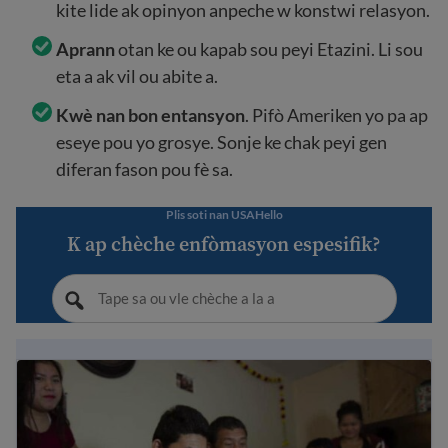
kite lide ak opinyon anpeche w konstwi relasyon.
Aprann
otan ke ou kapab sou peyi Etazini. Li sou
eta a ak vil ou abite a.
Kwè nan bon entansyon
. Pifò Ameriken yo pa ap
eseye pou yo grosye. Sonje ke chak peyi gen
diferan fason pou fè sa.
Plis soti nan USAHello
K ap chèche enfòmasyon espesifik?
Lwa enpòtan nan peyi Etazini ou ta dwe konnen