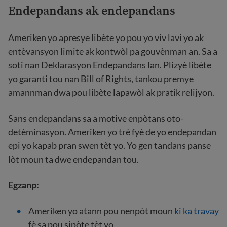
Endepandans ak endepandans
Ameriken yo apresye libète yo pou yo viv lavi yo ak
entèvansyon limite ak kontwòl pa gouvènman an. Sa a
soti nan Deklarasyon Endepandans lan. Plizyè libète
yo garanti tou nan Bill of Rights, tankou premye
amannman dwa pou libète lapawòl ak pratik relijyon.
Sans endepandans sa a motive enpòtans oto-
detèminasyon. Ameriken yo trè fyè de yo endepandan
epi yo kapab pran swen tèt yo. Yo gen tandans panse
lòt moun ta dwe endepandan tou.
Egzanp:
Ameriken yo atann pou nenpòt moun
ki ka travay
fè sa pou sipòte tèt yo.