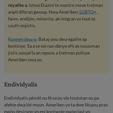
reyalite a.
Istwa Etazini te montre move tretman
anpil diferan gwoup. Nwa Ameriken,
LGBTQ+
,
fanm, endijèn, minorite, ak imigran yo tout te
soufri enjistis.
Konnen dwa w
. Batay pou dwa egalite ap
kontinye. Sa a se wè nan dènye efò ak mouvman
jistis sosyal la an repons a tretman polisye
Ameriken nwa yo.
Endividyalis
Endividyalis pèmèt ou fè sa ou vle toutotan ou pa
afekte dwa lòt moun. Ameriken yo ta dwe lib pou pran
pwòp desizyon yo epi kontwole pwòp lavi yo.