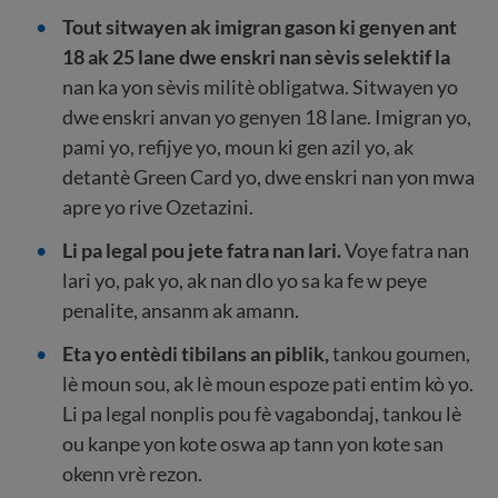
Tout sitwayen ak imigran gason ki genyen ant
18 ak 25 lane dwe enskri nan sèvis selektif la
nan ka yon sèvis militè obligatwa. Sitwayen yo
dwe enskri anvan yo genyen 18 lane. Imigran yo,
pami yo, refijye yo, moun ki gen azil yo, ak
detantè Green Card yo, dwe enskri nan yon mwa
apre yo rive Ozetazini.
Li pa legal pou jete fatra nan lari.
Voye fatra nan
lari yo, pak yo, ak nan dlo yo sa ka fe w peye
penalite, ansanm ak amann.
Eta yo entèdi tibilans an piblik,
tankou goumen,
lè moun sou, ak lè moun espoze pati entim kò yo.
Li pa legal nonplis pou fè vagabondaj, tankou lè
ou kanpe yon kote oswa ap tann yon kote san
okenn vrè rezon.