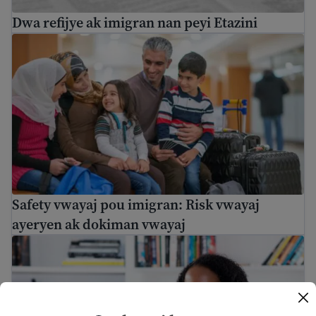
Dwa refijye ak imigran nan peyi Etazini
Safety vwayaj pou imigran: Risk vwayaj ayeryen ak dok
Safety vwayaj pou imigran: Risk vwayaj
ayeryen ak dokiman vwayaj
Dwa Travayè Imigran yo nan Etazini