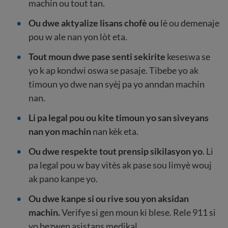
machin ou tout tan.
Ou dwe aktyalize lisans chofè ou
lè ou demenaje
pou w ale nan yon lòt eta.
Tout moun dwe pase senti sekirite
keseswa se
yo k ap kondwi oswa se pasaje. Tibebe yo ak
timoun yo dwe nan syèj pa yo anndan machin
nan.
Li pa legal pou ou kite timoun yo san siveyans
nan yon machin
nan kèk eta.
Ou dwe respekte tout prensip sikilasyon yo
.
Li
pa legal pou w bay vitès ak pase sou limyè wouj
ak pano kanpe yo.
Ou dwe kanpe si ou rive sou yon aksidan
machin.
Verifye si gen moun ki blese. Rele 911 si
yo bezwen asistans medikal.