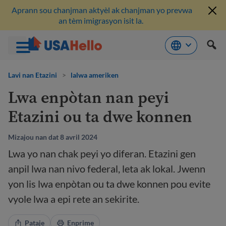
Aprann sou chanjman aktyèl ak chanjman yo prevwa
an tèm imigrasyon isit la.
Ale
nan
Lavi nan Etazini
>
lalwa ameriken
kontni
Lwa enpòtan nan peyi
Etazini ou ta dwe konnen
Mizajou nan dat 8 avril 2024
Lwa yo nan chak peyi yo diferan. Etazini gen
anpil lwa nan nivo federal, leta ak lokal. Jwenn
yon lis lwa enpòtan ou ta dwe konnen pou evite
vyole lwa a epi rete an sekirite.
Pataje
Enprime