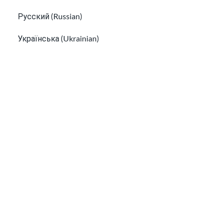
Русский (Russian)
Українська (Ukrainian)
Tiếng Việt (Vietnamese)
Other pages in:
한국어 (Korean)
LGBTQ+ imigran: idantite ak dwa
Ikinyarwanda (Kinyarwanda)
Lwa sou timoun ak paran nan peyi Etazini
Kiswahili (Swahili)
አማርኛ (Amharic)
پښتو (Pashto)
Af Soomaali (Somali)