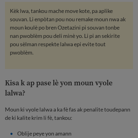
Kèk lwa, tankou mache move kote, pa aplike
souvan. Li enpòtan pou nou remake moun nwa ak
moun koulè po bren Ozetazini pi souvan tonbe
nan pwoblèm pou deli minè yo. Li pi an sekirite
pou sèlman respekte lalwa epi evite tout
pwoblèm.
Kisa k ap pase lè yon moun vyole
lalwa?
Moun ki vyole lalwa a ka fè fas ak penalite toudepann
de ki kalite krim li fè, tankou:
Oblije peye yon amann