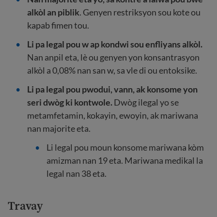
alkòl an piblik
. Genyen restriksyon sou kote ou
kapab fimen tou.
Li pa legal pou w ap kondwi sou enfliyans alkòl.
Nan anpil eta, lè ou genyen yon konsantrasyon
alkòl a 0,08% nan san w, sa vle di ou entoksike.
Li pa legal pou pwodui, vann, ak konsome yon
seri dwòg ki kontwole.
Dwòg ilegal yo se
metamfetamin, kokayin, ewoyin, ak mariwana
nan majorite eta.
Li legal pou moun konsome mariwana kòm
amizman nan 19 eta. Mariwana medikal la
legal nan 38 eta.
Travay