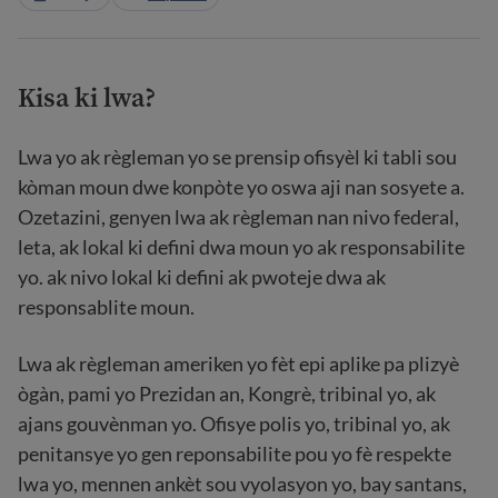
Kisa ki lwa?
Lwa yo ak règleman yo se prensip ofisyèl ki tabli sou
kòman moun dwe konpòte yo oswa aji nan sosyete a.
Ozetazini, genyen lwa ak règleman nan nivo federal,
leta, ak lokal ki defini dwa moun yo ak responsabilite
yo. ak nivo lokal ki defini ak pwoteje dwa ak
responsablite moun.
Lwa ak règleman ameriken yo fèt epi aplike pa plizyè
ògàn, pami yo Prezidan an, Kongrè, tribinal yo, ak
ajans gouvènman yo. Ofisye polis yo, tribinal yo, ak
penitansye yo gen reponsabilite pou yo fè respekte
lwa yo, mennen ankèt sou vyolasyon yo, bay santans,