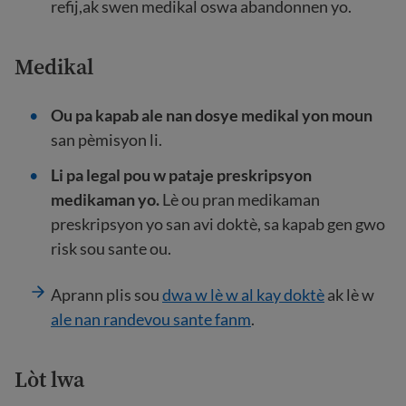
refij,ak swen medikal oswa abandonnen yo.
Medikal
Ou pa kapab ale nan dosye medikal yon moun
san pèmisyon li.
Li pa legal pou w pataje preskripsyon
medikaman yo.
Lè ou pran medikaman
preskripsyon yo san avi doktè, sa kapab gen gwo
risk sou sante ou.
Aprann plis sou
dwa w lè w al kay doktè
ak lè w
ale nan randevou sante fanm
.
Lòt lwa