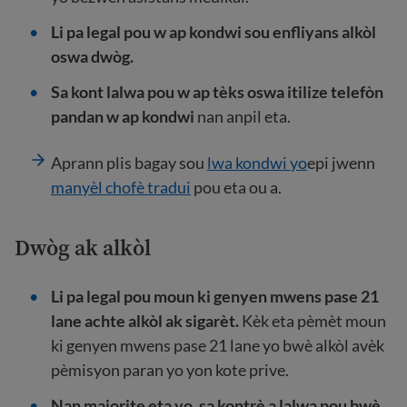
Li pa legal pou w ap kondwi sou enfliyans alkòl
oswa dwòg.
Sa kont lalwa pou w ap tèks oswa itilize telefòn
pandan w ap kondwi
nan anpil eta.
Aprann plis bagay sou
lwa kondwi yo
epi jwenn
manyèl chofè tradui
pou eta ou a.
Dwòg ak alkòl
Li pa legal pou moun ki genyen mwens pase 21
lane achte alkòl ak sigarèt.
Kèk eta pèmèt moun
ki genyen mwens pase 21 lane yo bwè alkòl avèk
pèmisyon paran yo yon kote prive.
Nan majorite eta yo, sa kontrè a lalwa pou bwè