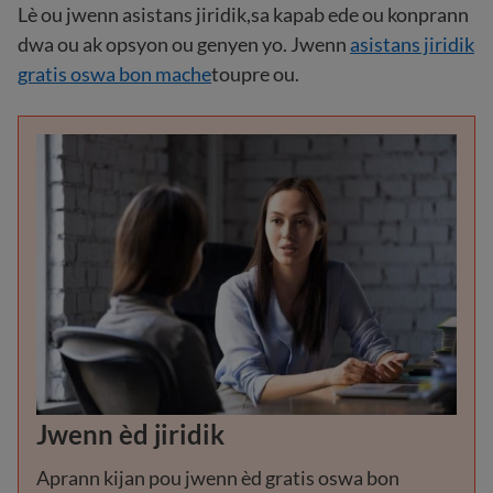
Lè ou jwenn asistans jiridik,sa kapab ede ou konprann
dwa ou ak opsyon ou genyen yo. Jwenn
asistans jiridik
gratis oswa bon mache
toupre ou.
Jwenn èd jiridik
Aprann kijan pou jwenn èd gratis oswa bon