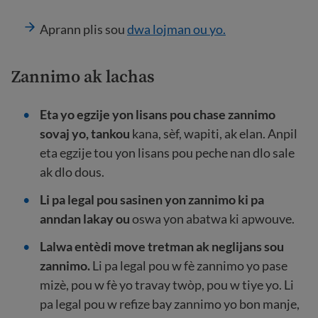
Aprann plis sou
dwa lojman ou yo.
Zannimo ak lachas
Eta yo egzije yon lisans pou chase zannimo
sovaj yo, tankou
kana, sèf, wapiti, ak elan. Anpil
eta egzije tou yon lisans pou peche nan dlo sale
ak dlo dous.
Li pa legal pou sasinen yon zannimo ki pa
anndan lakay ou
oswa yon abatwa ki apwouve.
Lalwa entèdi move tretman ak neglijans sou
zannimo.
Li pa legal pou w fè zannimo yo pase
mizè, pou w fè yo travay twòp, pou w tiye yo. Li
pa legal pou w refize bay zannimo yo bon manje,