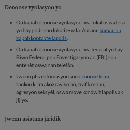
Denonse vyolasyon yo
Ou kapab denonse vyolasyon lwa lokal oswa leta
yo bay polis nan lokalite w la. Aprann
kòman ou
kapab kontakte lapolis
.
Ou kapab denonse vyolasyon lwa federal yo bay
Biwo Federal pou Envestigasyon an (FBI) sou
entènèt oswa nan telefòn.
Jwenn plis enfòmasyon sou
denonse krim
,
tankou krim akoz rayisman, trafik moun,
agresyon seksyèl, oswa move kondwit lapolis ak
jij yo.
Jwenn asistans jiridik