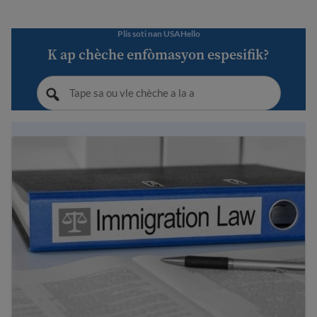
Plis soti nan USAHello
K ap chèche enfòmasyon espesifik?
Dwa refijye ak imigran nan peyi Etazini