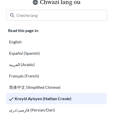
Chwazi lang ou
Dwa Travayè Imigran yo nan Etazini
Read this page in:
Dwa elèv imigran ak lwa edikasyon
English
Español (Spanish)
العربية (Arabic)
Français (French)
简体中文 (Simplified Chinese)
Kreyòl Ayisyen (Haitian Creole)
Dwa elèv imigran ak lwa edikasyon
LGBTQ+ imigran: idantite ak dwa
فارسی/دری (Persian/Dari)