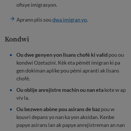
ofisye imigrasyon.
Aprann plis sou
dwa imigran yo
.
Kondwi
Ou dwe genyen yon lisans chofè ki valid
pou ou
kondwi Ozetazini. Kèk eta pèmèt imigran ki pa
gen dokiman aplike pou pèmi apranti ak lisans
chofè.
Ou oblije anrejistre machin ou nan eta
kote w ap
viv la.
Ou bezwen abòne pou asirans de baz
pou w
kouvri depans yo nan ka yon aksidan. Kenbe
papye asirans lan ak papye anrejistreman an nan