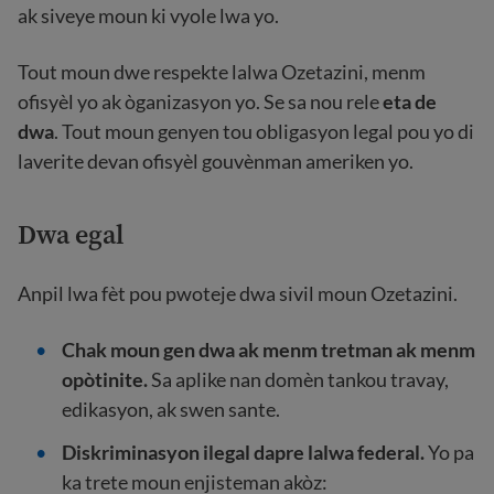
ak siveye moun ki vyole lwa yo.
Tout moun dwe respekte lalwa Ozetazini, menm
ofisyèl yo ak òganizasyon yo. Se sa nou rele
eta de
dwa
. Tout moun genyen tou obligasyon legal pou yo di
laverite devan ofisyèl gouvènman ameriken yo.
Dwa egal
Anpil lwa fèt pou pwoteje dwa sivil moun Ozetazini.
Chak moun gen dwa ak menm tretman ak menm
opòtinite.
Sa aplike nan domèn tankou travay,
edikasyon, ak swen sante.
Diskriminasyon ilegal dapre lalwa federal.
Yo pa
ka trete moun enjisteman akòz: