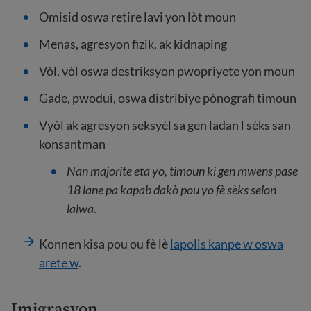
Omisid oswa retire lavi yon lòt moun
Menas, agresyon fizik, ak kidnaping
Vòl, vòl oswa destriksyon pwopriyete yon moun
Gade, pwodui, oswa distribiye pònografi timoun
Vyòl ak agresyon seksyèl sa gen ladan l sèks san
konsantman
Nan majorite eta yo, timoun ki gen mwens pase
18 lane pa kapab dakò pou yo fè sèks selon
lalwa.
Konnen kisa pou ou fè lè
lapolis kanpe w oswa
arete w
.
Imigrasyon