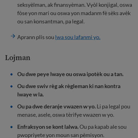
seksyèlman, ak finansyèman. Vyòl konjigal, oswa
fòse yon mari ou oswa yon madanm fè sèks avèk
ou san konsantman, pa legal.
Aprann plis sou
lwa sou lafanmi yo.
Lojman
Ou dwe peye lwaye ou oswa ipotèk ou a tan.
Ou dwe swiv règ ak règleman ki nan kontra
lwaye w la.
Ou pa dwe deranje vwazen w yo.
Li pa legal pou
menase, asele, oswa tèrifye vwazen w yo.
Enfraksyon se kont lalwa.
Ou pa kapab ale sou
pwopriyete yon moun san pèmisyon.