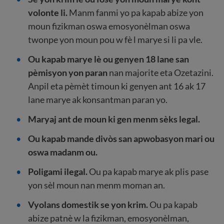
volonte li.
Manm fanmi yo pa kapab abize yon
moun fizikman oswa emosyonèlman oswa
twonpe yon moun pou w fè l marye si li pa vle.
Ou kapab marye lè ou genyen 18 lane san
pèmisyon yon paran
nan majorite eta Ozetazini.
Anpil eta pèmèt timoun ki genyen ant 16 ak 17
lane marye ak konsantman paran yo.
Maryaj ant de moun ki gen menm sèks legal.
Ou kapab mande divòs san apwobasyon mari ou
oswa madanm ou.
Poligami ilegal.
Ou pa kapab marye ak plis pase
yon sèl moun nan menm moman an.
Vyolans domestik se yon krim.
Ou pa kapab
abize patnè w la fizikman, emosyonèlman,