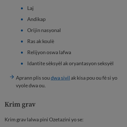
Laj
Andikap
Orijin nasyonal
Ras ak koulè
Relijyon oswa lafwa
Idantite sèksyèl ak oryantasyon seksyèl
Aprann plis sou
dwa sivil
ak kisa pou ou fè si yo
vyole dwa ou.
Krim grav
Krim grav lalwa pini Ozetazini yo se: