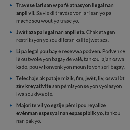
Travese lari san w pa fè atnasyon ilegal nan
anpil vil
. Sa vle di travèse yon lari san yo pa
mache sou wout yo trase yo.
Jwèt aza pa legal nan anpil eta.
Chak eta gen
restriksyon yo sou diferan kalite jwèt aza.
Li pa legal pou bay e resevwa podven.
Podven se
lè ou twoke yon bagay de valè, tankou lajan oswa
kado, pou w konvenk yon moun fè yon seri bagay.
Telechaje ak pataje mizik, fim, jwèt, liv, oswa lòt
zèv kreyativite
san pèmisyon se yon vyolasyon
lwa sou dwa otè.
Majorite vil yo egzije pèmi pou reyalize
evènman espesyal nan espas piblik yo,
tankou
nan pak yo.