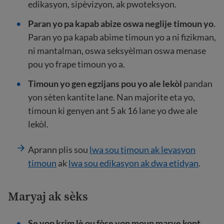
edikasyon, sipèvizyon, ak pwoteksyon.
Paran yo pa kapab abize oswa neglije timoun yo
.
Paran yo pa kapab abime timoun yo a ni fizikman,
ni mantalman, oswa seksyèlman oswa menase
pou yo frape timoun yo a.
Timoun yo gen egzijans pou yo ale lekòl
pandan
yon sèten kantite lane. Nan majorite eta yo,
timoun ki genyen ant 5 ak 16 lane yo dwe ale
lekòl.
Aprann plis sou
lwa sou timoun ak levasyon
timoun
ak
lwa sou edikasyon ak dwa etidyan
.
Maryaj ak sèks
Se yon krim lè ou fòse yon moun marye kont