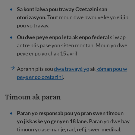
Sa kont lalwa pou travay Ozetazini san
otorizasyon.
Tout moun dwe pwouve ke yo elijib
pou yo travay.
Ou dwe peye enpo leta ak enpo federal
si w ap
antre plis pase yon sèten montan. Moun yo dwe
peye enpo yo chak 15 avril.
Aprann plis sou
dwa travayè yo
ak
kòman pou w
peye enpo ozetazini
.
Timoun ak paran
Paran yo responsab pou yo pran swen timoun
yo jiskaske yo genyen 18 lane.
Paran yo dwe bay
timoun yo ase manje, rad, refij, swen medikal,