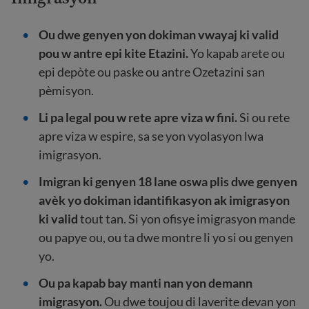
Ou dwe genyen yon dokiman vwayaj ki valid
pou w antre epi kite Etazini.
Yo kapab arete ou
epi depòte ou paske ou antre Ozetazini san
pèmisyon.
Li pa legal pou w rete apre viza w fini.
Si ou rete
apre viza w espire, sa se yon vyolasyon lwa
imigrasyon.
Imigran ki genyen 18 lane oswa plis dwe genyen
avèk yo dokiman idantifikasyon ak imigrasyon
ki valid
tout tan. Si yon ofisye imigrasyon mande
ou papye ou, ou ta dwe montre li yo si ou genyen
yo.
Ou pa kapab bay manti nan yon demann
imigrasyon.
Ou dwe toujou di laverite devan yon