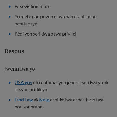
Fè sèvis kominotè
Yo mete nan prizon oswa nan etablisman
penitansyè
Pèdi yon seri dwa oswa privilèj
Resous
Jwenn lwa yo
USA.gov
ofri enfòmasyon jeneral sou lwa yo ak
kesyon jiridik yo
Find Law
ak
Nolo
esplike lwa espesifik ki fasil
pou konprann.