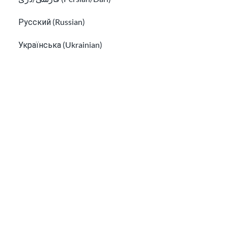
Русский (Russian)
Cómo encontrar un abogado de inmigración
Українська (Ukrainian)
gratuito y ayuda legal de bajo costo
Tiếng Việt (Vietnamese)
Other pages in:
La información de esta página procede de USCIS, USA.gov, y otras
한국어 (Korean)
fuentes de confianza. Nuestro objetivo es ofrecer información fácil
de entender que se actualice con regularidad. Esta información no
Ikinyarwanda (Kinyarwanda)
constituye asesoramiento legal.
Kiswahili (Swahili)
¡Suscríbete a nuestro boletín!
አማርኛ (Amharic)
پښتو (Pashto)
Af Soomaali (Somali)