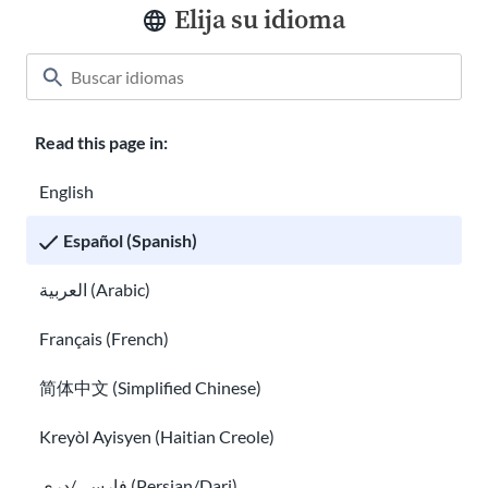
N-400 Solicitud de naturalización
Elija su idioma
Read this page in:
English
Español (Spanish)
N-400 Solicitud de naturalización
Cómo encontrar un abogado de inmigración gratuito y ay
العربية (Arabic)
Français (French)
简体中文 (Simplified Chinese)
Kreyòl Ayisyen (Haitian Creole)
فارسی/دری (Persian/Dari)