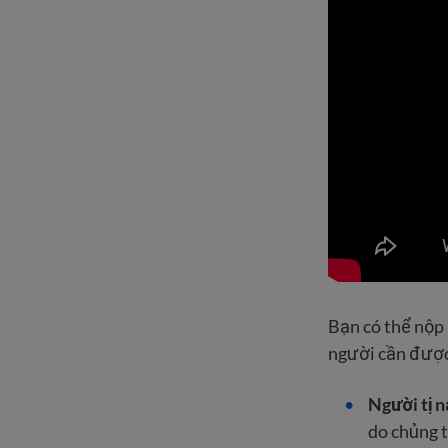
Bạn có thể nộp 
người cần được
Người tị 
do chủng t