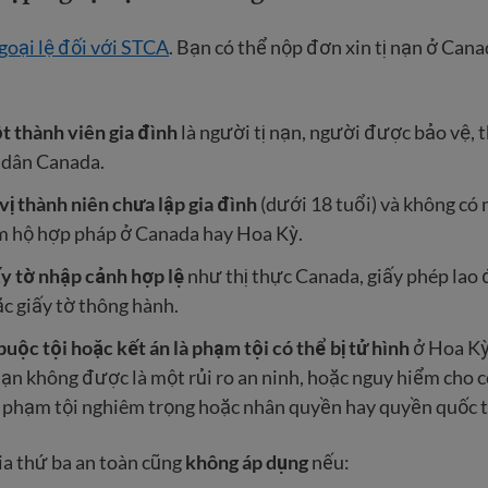
oại lệ đối với STCA
. Bạn có thể nộp đơn xin tị nạn ở Canad
t thành viên gia đình
là người tị nạn, người được bảo vệ,
 dân Canada.
 vị thành niên chưa lập gia đình
(dưới 18 tuổi) và không có 
m hộ hợp pháp ở Canada hay Hoa Kỳ.
ấy tờ nhập cảnh hợp lệ
như thị thực Canada, giấy phép lao 
c giấy tờ thông hành.
buộc tội hoặc kết án là phạm tội
có thể bị tử hình
ở Hoa Kỳ
Bạn không được là một rủi ro an ninh, hoặc nguy hiểm cho 
i phạm tội nghiêm trọng hoặc nhân quyền hay quyền quốc t
ia thứ ba an toàn cũng
không áp dụng
nếu: