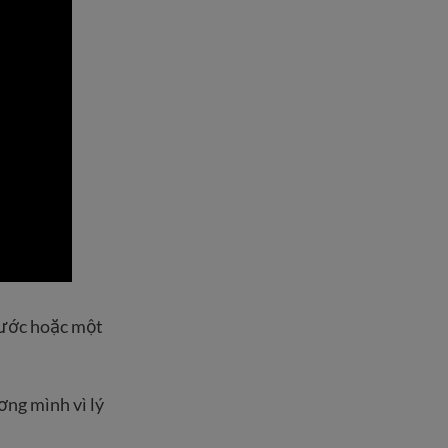
g ước hoặc một
ơng mình vì lý