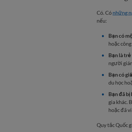
Có. Có
những ng
nếu:
Bạn có mộ
hoặc công
Bạn là trẻ
người giá
Bạn có gi
du học hoặ
Bạn đã bị 
gia khác. 
hoặc đã v
Quy tắc Quốc g