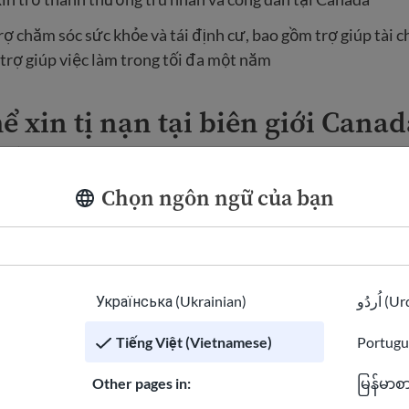
ợ chăm sóc sức khỏe và tái định cư, bao gồm trợ giúp tài c
trợ giúp việc làm trong tối đa một năm
hể xin tị nạn tại biên giới Cana
g?
Chọn ngôn ngữ của bạn
ững người nhập cư từ Hoa Kỳ
không thể
nộp đơn xin tị nạn
 Canada có một thỏa thuận với Hoa Kỳ yêu cầu mọi người
ị nạn hoặc xin tị nạn ở quốc gia an toàn đầu tiên họ đến. Đ
ốc gia thứ ba an toàn (STCA)
.
Українська (Ukrainian)
اُردُو 
ng cho người xin tị nạn tại các cửa khẩu biên giới chính t
Tiếng Việt (Vietnamese)
Portugu
. Nếu bạn đi qua Hoa Kỳ và vào Canada tại cảng biên giới 
hỏa, bạn
không thể
nộp đơn xin làm người tị nạn hoặc yêu c
Other pages in:
မြန်မာစ
 vào Canada.