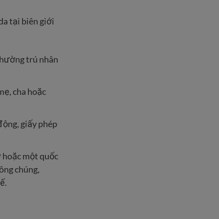
a tại biên giới
 thường trú nhân
mẹ, cha hoặc
động, giấy phép
 hoặc một quốc
công chúng,
ế.