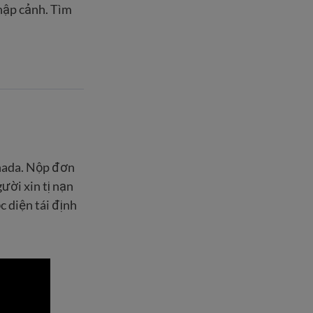
nhập cảnh. Tìm
anada. Nộp đơn
ười xin tị nạn
c diện tái định