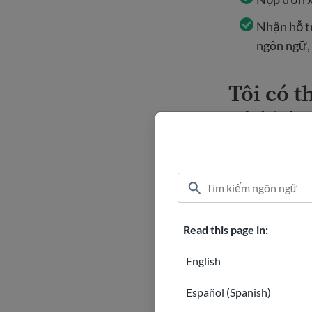
Nhận hỗ tr
ngôn ngữ, 
Tôi có t
Kỳ khôn
Nhìn chung, nh
Canada-Hoa Kỳ.
xin làm người t
là
Hiệp định qu
Read this page in:
STCA áp dụ
English
chính thức
bằng tàu 
Español (Spanish)
nhập cảnh