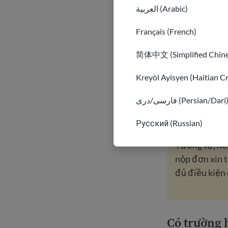
العربية (Arabic)
STCA được 
khẩu biên
Français (French)
sẽ bị từ c
简体中文 (Simplified Chine
STCA cũng 
đơn xin tị
Kreyòl Ayisyen (Haitian C
Nếu bạn bị
فارسی/دری (Persian/Dari
chối ngay 
Русский (Russian)
Tương tự, nế
nộp đơn xin t
đủ điều kiện 
Có trường 