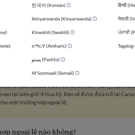
한국어 (Korean)
हिन्दी (H
mở rộng trên toàn bộ biên giới đất liền. Hiện nay bao gồ
 giới không chính thức như Đường Roxham giữa Quebec v
Ikinyarwanda (Kinyarwanda)
नेपाली (N
hối và được hướng dẫn nộp đơn khiếu nại tại Hoa Kỳ.
se)
Kiswahili (Swahili)
ਪੰਜਾਬੀ (
áp dụng cho người xin tị nạn hoặc người xin tị nạn vượt bi
 nạn trong vòng chưa đầy 14 ngày sau khi đến nơi.
reole)
አማርኛ (Amharic)
Tagalog 
 từ chối tình trạng tị nạn ở Hoa Kỳ và bay đến Canada, bạn
پښتو (Pashto)
)
tại sân bay.
Af Soomaali (Somali)
u bạn đi qua Canada trước và sau đó vào Hoa Kỳ, bạn thư
ị nạn tại biên giới ở Hoa Kỳ. Bạn sẽ được đưa trở lại Cana
cho một trường hợp ngoại lệ.
hợp ngoại lệ nào không?