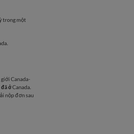
ỳ trong một
ada.
n giới Canada-
đã ở
Canada.
ải nộp đơn sau