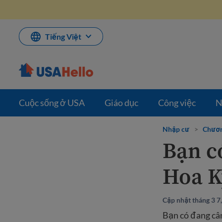
Bỏ
qua
nội
dung
Tiếng Việt
Cuộc sống ở USA
Giáo dục
Công việc
N
Nhập cư
>
Chươn
Bạn có
Hoa K
Cập nhật tháng 3 7
Bạn có đang cân