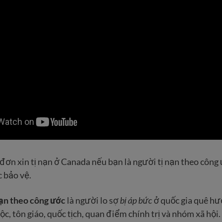
đơn xin tị nạn ở Canada nếu bạn là người tị nạn theo côn
 bảo vệ.
nạn theo công ước
là người lo sợ
bị áp bức
ở quốc gia quê hư
ộc, tôn giáo, quốc tịch, quan điểm chính trị và nhóm xã hội.