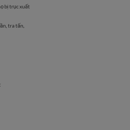
ọ bị trục xuất
n, tra tấn,
t