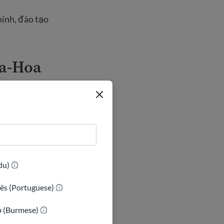
hính, đào tạo
da-Hoa
 tại biên giới
 phải nộp đơn
iều này được gọi
(Urdu)
hức và không
ês (Portuguese)
đất liền hoặc
ầu tị nạn khi
ာ (Burmese)