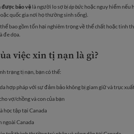
 được bảo vệ
là người lo sợ
bị áp bức
hoặc nguy hiểm nếu h
oặc quốc gia nơi họ thường sinh sống).
thể bao gồm tổn hại nghiêm trọng về thể chất hoặc tinh thầ
à đe dọa.
ủa việc xin tị nạn là gì?
nh trạng tị nạn, bạn có thể:
da hợp pháp với sự đảm bảo không bị giam giữ và trục xuấ
 cho vợ/chồng và con của bạn
à học tập tại Canada
ên ngoài Canada
in trở thành thường trú nhân và công dân tại Canada