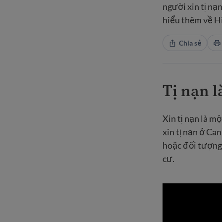
người xin tị nạ
hiểu thêm về Hi
Chia sẻ
Tị nạn l
Xin tị nạn là m
xin tị nạn ở Ca
hoặc đối tượng 
cư.