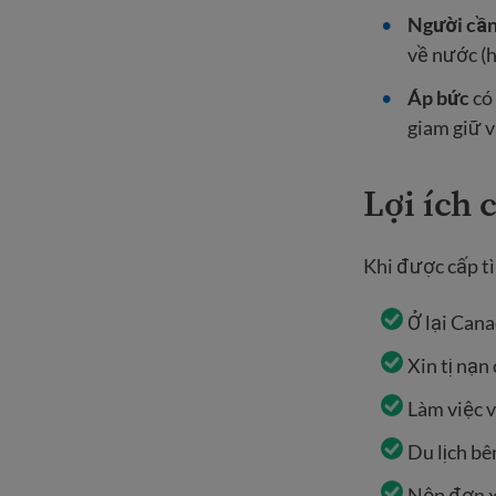
Người cần
về nước (h
Áp bức
có 
giam giữ v
Lợi ích c
Khi được cấp tì
Ở lại Cana
Xin tị nạn
Làm việc v
Du lịch b
Nộp đơn x