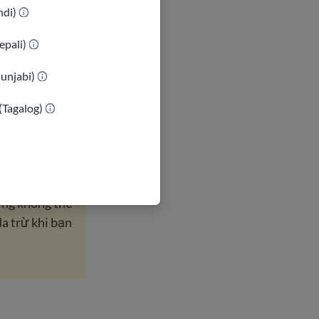
indi)
m cả các cửa
à New York. Bạn
epali)
Punjabi)
ên giới và nộp
(Tagalog)
 cũng sẽ bị từ
ờng không thể
da trừ khi bạn