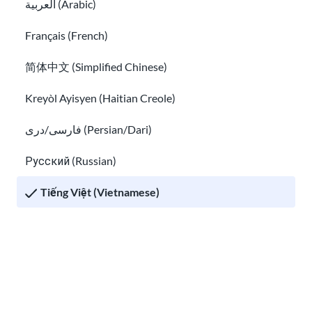
العربية (Arabic)
Français (French)
简体中文 (Simplified Chinese)
Kreyòl Ayisyen (Haitian Creole)
فارسی/دری (Persian/Dari)
Русский (Russian)
Làm thế nào để có được Thẻ xanh
Tiếng Việt (Vietnamese)
Other pages in:
Thông tin trên trang này đến từ USCIS, Protecting Immigrant
Families, và các nguồn đáng tin cậy khác. Chúng tôi mong muốn
한국어 (Korean)
cung cấp thông tin dễ hiểu được cập nhật thường xuyên. Thông tin
này không phải là lời khuyên pháp lý.
Ikinyarwanda (Kinyarwanda)